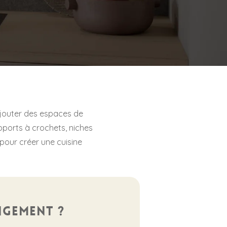
jouter des espaces de
pports à crochets, niches
pour créer une cuisine
ngement ?