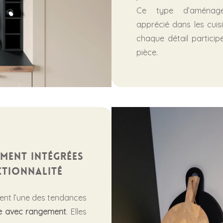
Ce type d’aménagem
apprécié dans les cuisi
chaque détail particip
pièce.
ement intégrées
ctionnalité
tent l’une des tendances
e avec rangement
. Elles