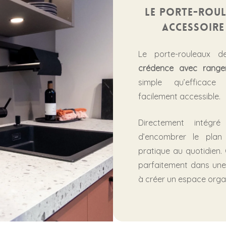
Le porte-roul
accessoire 
Le porte-rouleaux d
crédence avec range
simple qu’efficace 
facilement accessible.
Directement intégr
d’encombrer le plan 
pratique au quotidien. 
parfaitement dans une
à créer un espace organ