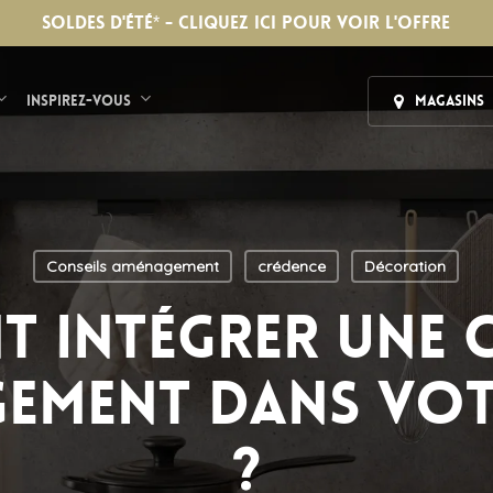
SOLDES D'ÉTÉ* - CLIQUEZ ICI POUR VOIR L'OFFRE
Inspirez-vous
Magasins
Conseils aménagement
crédence
Décoration
 intégrer une 
ement dans vot
?