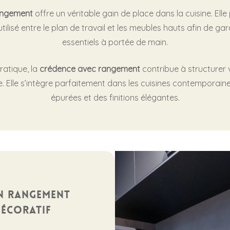
angement
offre un véritable gain de place dans la cuisine. Elle
ilisé entre le plan de travail et les meubles hauts afin de ga
essentiels à portée de main.
ratique, la
crédence avec rangement
contribue à structurer v
e. Elle s’intègre parfaitement dans les cuisines contemporain
épurées et des finitions élégantes.
un rangement
décoratif