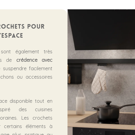
rochets pour
’espace
sont également très
ets de
crédence avec
e suspendre facilement
orchons ou accessoires
pace disponible tout en
piré des cuisines
oraines. Les crochets
r certains éléments à
age plus pratique au