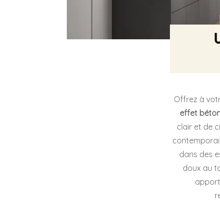
Offrez à vot
effet béton
clair et de 
contemporain
dans des es
doux au to
apport
r