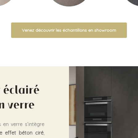
Venez découvrir les échantillons en showroom
 éclairé
n verre
s en verre s’intègre
ne effet béton ciré
,