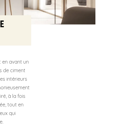
e
 en avant un
s de ciment
es intérieurs
rmonieusement
é, à la fois
ée, tout en
eux qui
e.