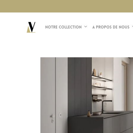
Skip
?>
to
main
Notre Collection
A propos de nous
content