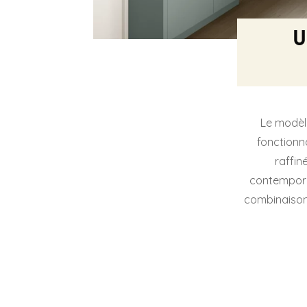
U
Le modè
fonctionna
raffin
contemporai
combinaison 