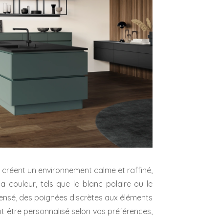
s créent un environnement calme et raffiné,
la couleur, tels que le blanc polaire ou le
pensé, des poignées discrètes aux éléments
ut être personnalisé selon vos préférences,