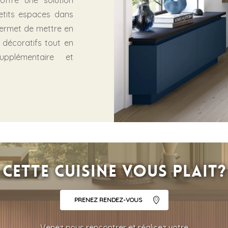
offre une solution
petits espaces dans
 permet de mettre en
 décoratifs tout en
pplémentaire et
Cette cuisine vous plait?
PRENEZ RENDEZ-VOUS
Venez nous rencontrer et réalisez votre