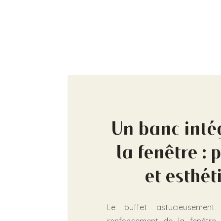
Un banc inté
la fenêtre : 
et esthét
Le buffet astucieusement