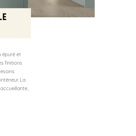
le
n épuré et
s finitions
besoins
ntérieur. La
accueillante,