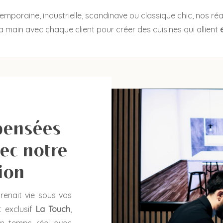
mporaine, industrielle, scandinave ou classique chic, nos réa
a main avec chaque client pour créer des cuisines qui allient
pensées
ec notre
tion
renait vie sous vos
 exclusif
La Touch
,