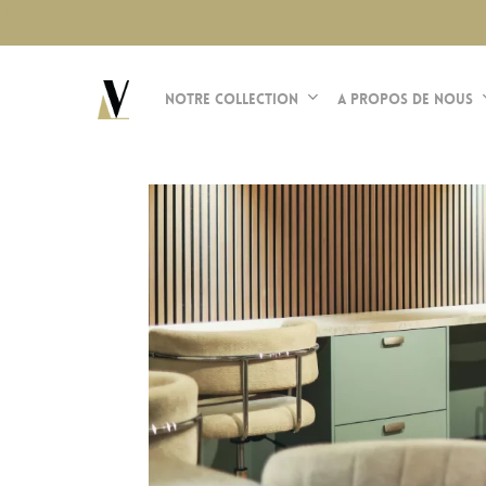
Skip
?>
to
main
Notre Collection
A propos de nous
content