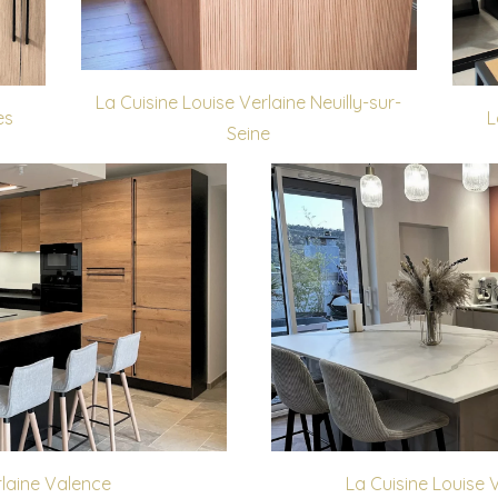
La Cuisine Louise Verlaine Neuilly-sur-
es
L
Seine
rlaine Valence
La Cuisine Louise 