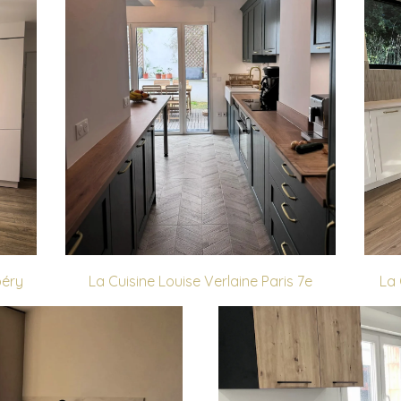
béry
La Cuisine Louise Verlaine Paris 7e
La 