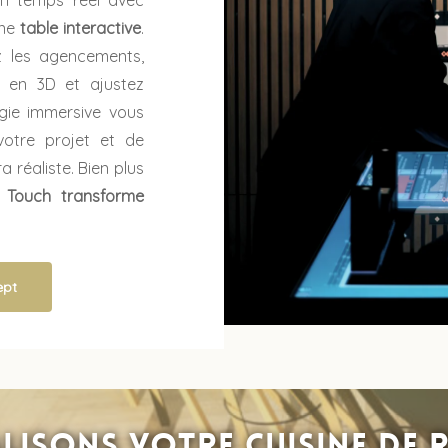
en temps réel avec
une
table interactive
.
ez les agencements,
ne en 3D et ajustez
ogie immersive vous
votre projet et de
 réaliste. Bien plus
 Touch transforme
ept
lisons votre cuisine de 