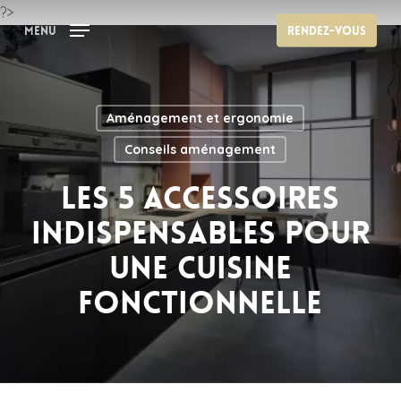
Skip
?>
Menu
Rendez-vous
to
main
content
Aménagement et ergonomie
Conseils aménagement
Les 5 accessoires
indispensables pour
une cuisine
fonctionnelle