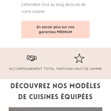
s’étendent tout au long de la vie de
Cette campagne est une offre limitée dans le
votre cuisine.
temps et sous réserve de disponibilité des
produits en exposition.
En savoir plus sur nos
garanties PREMIUM
Remarque :
Il est recommandé de prendre rendez-vous
avec nos conseillers pour bénéficier des
meilleures conditions et options
personnalisées.
ACCOMPAGNEMENT TOTAL
FINITIONS HAUT DE GAMME
Découvrez nos modèles
de cuisines équipées