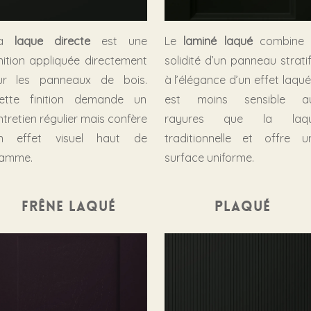
La
laque directe
est une
Le
laminé laqué
combine 
inition appliquée directement
solidité d’un panneau stratif
ur les panneaux de bois.
à l’élégance d’un effet laqué. 
ette finition demande un
est moins sensible a
ntretien régulier mais confère
rayures que la laq
n effet visuel haut de
traditionnelle et offre u
amme.
surface uniforme.
Frêne laqué
Plaqué