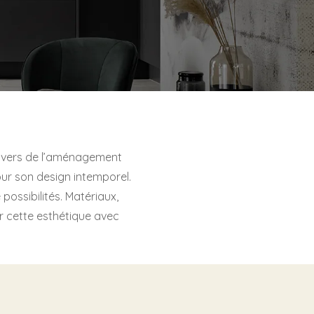
ivers de l’aménagement
our son design intemporel.
 possibilités. Matériaux,
er cette esthétique avec