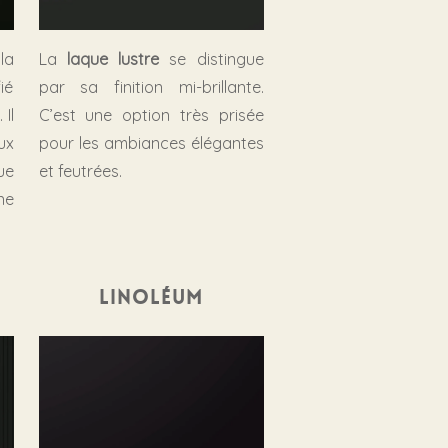
la
La
laque lustre
se distingue
ié
par sa finition mi-brillante.
Il
C’est une option très prisée
ux
pour les ambiances élégantes
ue
et feutrées.
ne
Linoléum