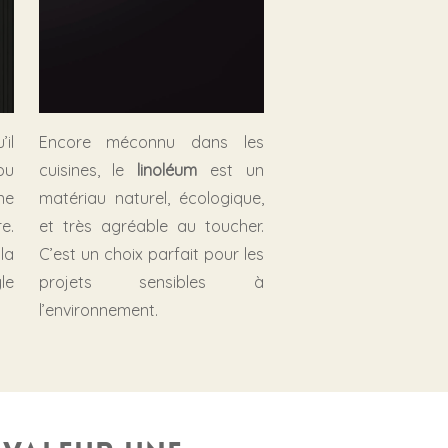
il
Encore méconnu dans les
ou
cuisines, le
linoléum
est un
ne
matériau naturel, écologique,
e.
et très agréable au toucher.
la
C’est un choix parfait pour les
le
projets sensibles à
l’environnement.