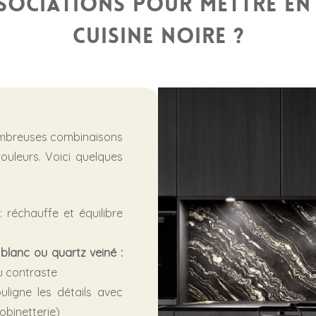
sociations pour mettre en
cuisine noire ?
mbreuses combinaisons
ouleurs. Voici quelques
: réchauffe et équilibre
 blanc ou quartz veiné :
u contraste
uligne les détails avec
obinetterie)