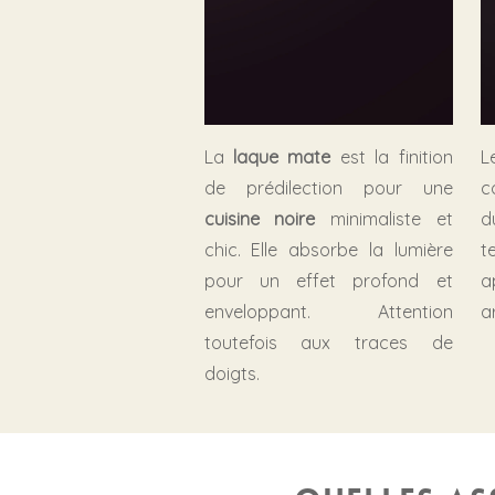
La
laque mate
est la finition
de prédilection pour une
c
cuisine noire
minimaliste et
d
chic. Elle absorbe la lumière
t
pour un effet profond et
a
enveloppant. Attention
a
toutefois aux traces de
doigts.