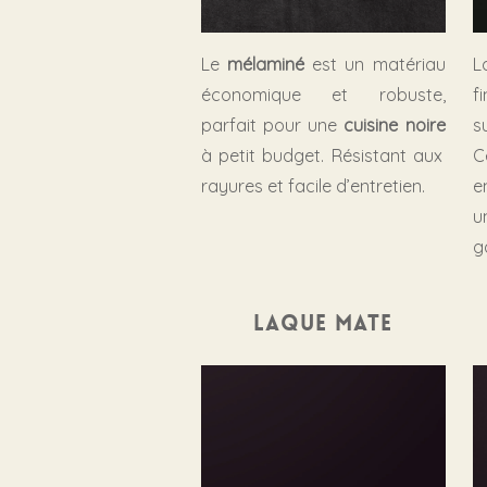
Le
mélaminé
est un matériau
économique et robuste,
f
parfait pour une
cuisine noire
s
à petit budget. Résistant aux
C
rayures et facile d’entretien.
e
u
g
Laque mate