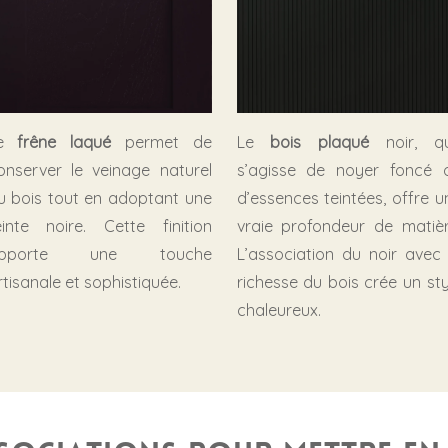
Le
frêne laqué
permet de
Le
bois plaqué
noir, qu’
onserver le veinage naturel
s’agisse de noyer foncé 
u bois tout en adoptant une
d’essences teintées, offre u
einte noire. Cette finition
vraie profondeur de matièr
pporte une touche
L’association du noir avec 
rtisanale et sophistiquée.
richesse du bois crée un sty
chaleureux.