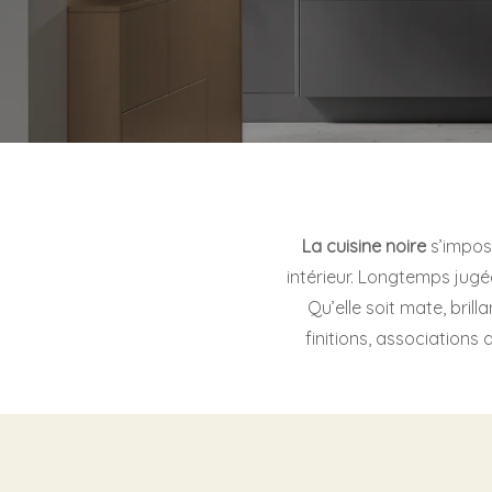
La cuisine noire
s’impos
intérieur. Longtemps jugé
Qu’elle soit mate, brilla
finitions, associations