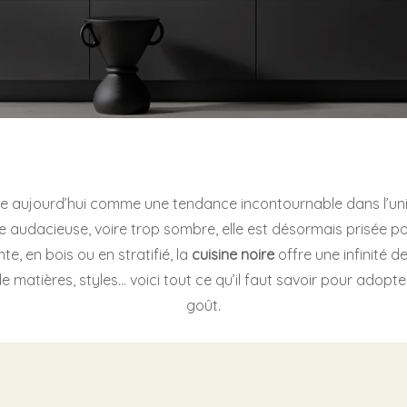
e aujourd’hui comme une tendance incontournable dans l’un
e audacieuse, voire trop sombre, elle est désormais prisée p
nte, en bois ou en stratifié, la
cuisine noire
offre une infinité de
 de matières, styles… voici tout ce qu’il faut savoir pour adopt
goût.