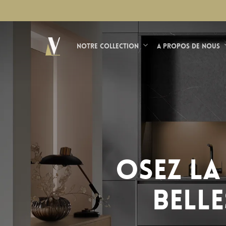
Skip
?>
to
main
Notre Collection
A propos de nous
content
Osez la
belle