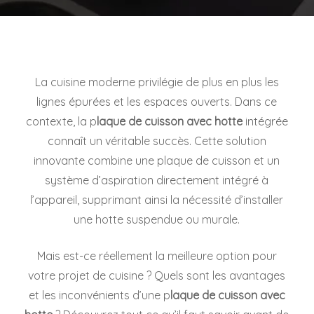
La cuisine moderne privilégie de plus en plus les
lignes épurées et les espaces ouverts. Dans ce
contexte, la p
laque de cuisson avec hotte
intégrée
connaît un véritable succès. Cette solution
innovante combine une plaque de cuisson et un
système d’aspiration directement intégré à
l’appareil, supprimant ainsi la nécessité d’installer
une hotte suspendue ou murale.
Mais est-ce réellement la meilleure option pour
votre projet de cuisine ? Quels sont les avantages
et les inconvénients d’une p
laque de cuisson avec