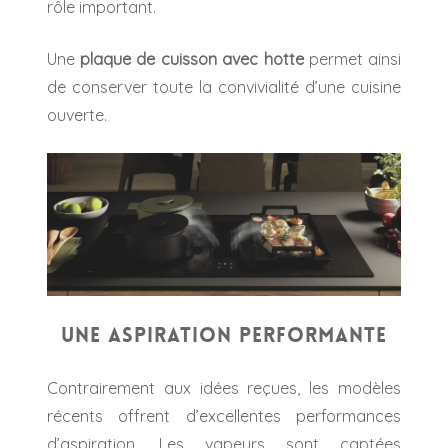
rôle important.
Une
p
laque de cuisson avec hotte
permet ainsi
de conserver toute la convivialité d’une cuisine
ouverte.
Une aspiration performante
Contrairement aux idées reçues, les modèles
récents offrent d’excellentes performances
d’aspiration. Les vapeurs sont captées