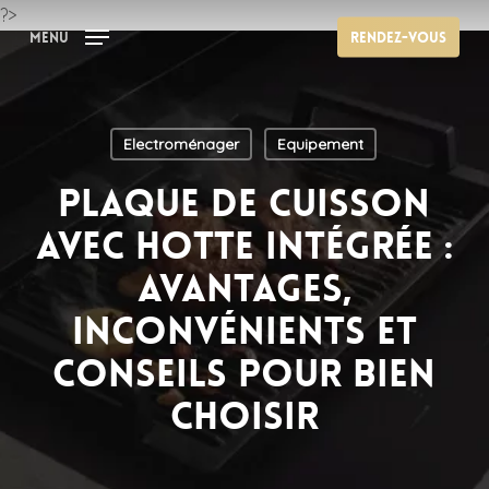
Skip
?>
Menu
Rendez-vous
to
main
content
Electroménager
Equipement
Plaque de cuisson
avec hotte intégrée :
avantages,
inconvénients et
conseils pour bien
choisir