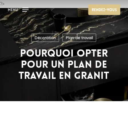
Skip
?>
Menu
Rendez-vous
to
main
content
Décoration
Plan de travail
Pourquoi opter
pour un plan de
travail en granit