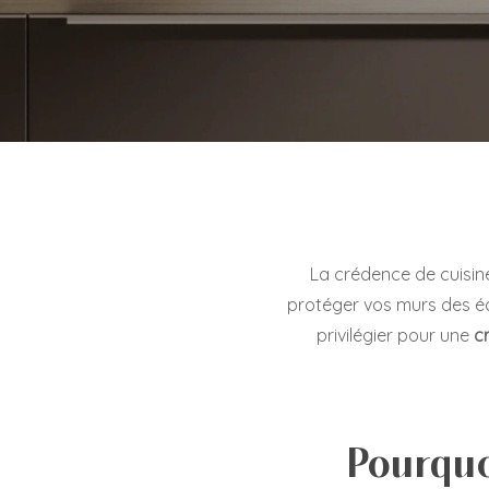
La crédence de cuisine 
protéger vos murs des écl
privilégier pour une
c
Pourquo