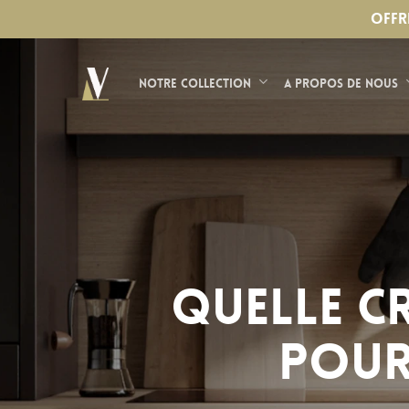
Skip
?>
OFFR
to
main
Notre Collection
A propos de nous
content
Quelle cr
pour 