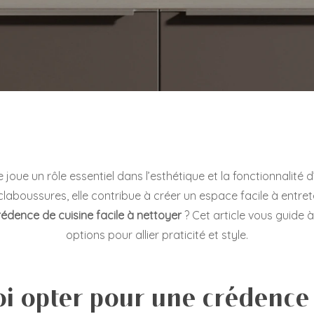
joue un rôle essentiel dans l’esthétique et la fonctionnalité d
aboussures, elle contribue à créer un espace facile à entret
rédence de cuisine facile à nettoyer
? Cet article vous guide à
options pour allier praticité et style.
i opter pour une crédence 