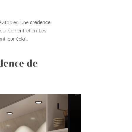
évitables. Une
crédence
our son entretien. Les
t leur éclat.
édence de