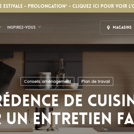
E ESTIVALE - PROLONGATION* - CLIQUEZ ICI POUR VOIR L'
Inspirez-vous
Magasins
Conseils aménagement
Plan de travail
édence de cuisi
un entretien fa