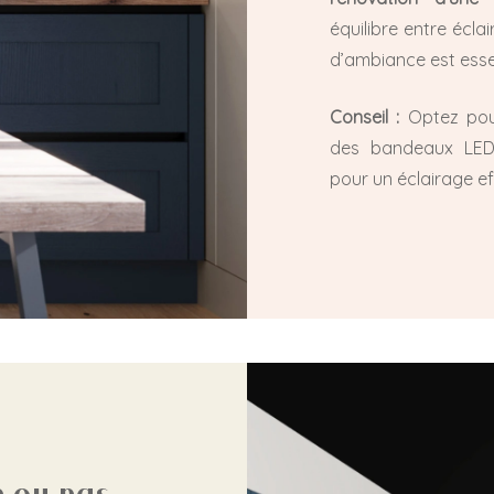
équilibre entre écla
d’ambiance est essen
Conseil :
Optez pou
des bandeaux LED
pour un éclairage e