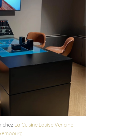
on chez
La Cuisine Louise Verlaine
xembourg