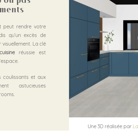
p ou pas
ements
 peut rendre votre
ndis qu’un excès de
 visuellement. La clé
uisine
réussie est
l’espace.
s coulissants et aux
ent astucieuses
rooms.
Une 3D réalisée par
La