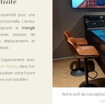
tivité
essentiel pour une
nctionnelle. L’erreur
’ignorer le
triangle
 évier, plaques de
es déplacements et
repas.
 l’agencement avec
ch Reality
dans l’un
ualiser votre future
e soit installée !
Notre outil de concepti
Lu