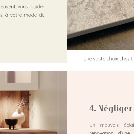
peuvent vous guider
és à votre mode de
Une vaste choix chez
L
4. Négliger
Un mauvais écla
rénovation d’une 