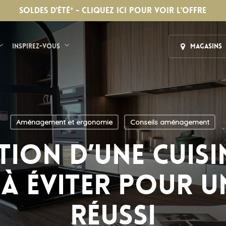
SOLDES D'ÉTÉ* - CLIQUEZ ICI POUR VOIR L'OFFRE
Inspirez-vous
Magasins
Aménagement et ergonomie
Conseils aménagement
ion d’une cuisine
 à éviter pour u
réussi