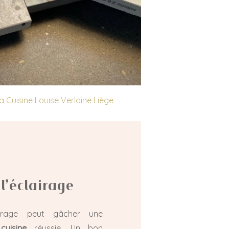
a Cuisine Louise Verlaine Liège
 l’éclairage
irage peut gâcher une
cuisine
réussie. Un bon