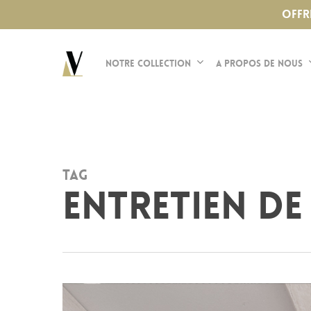
Skip
?>
OFFR
to
main
Notre Collection
A propos de nous
content
Tag
entretien de