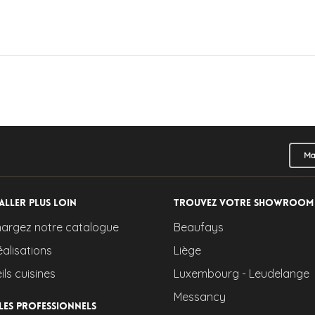
Ma
aller plus loin
Trouvez votre showroom
hargez notre catalogue
Beaufays
éalisations
Liège
ls cuisines
Luxembourg - Leudelange
Messancy
les professionnels