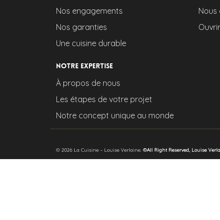
Nos engagements
Nous 
Nos garanties
Ouvri
Une cuisine durable
Notre expertise
À propos de nous
Les étapes de votre projet
Notre concept unique au monde
© 2026 La Cuisine – Louise Verlaine.
©All Right Reserved, Louise Verl