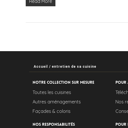
Read More
Accueil
/
entretien de sa cuisine
Notre collection sur mesure
Pour 
Toutes les cuisines
Téléc
Autres aménagements
Nos r
Façades & coloris
Consei
Nos responsabilités
Pour 