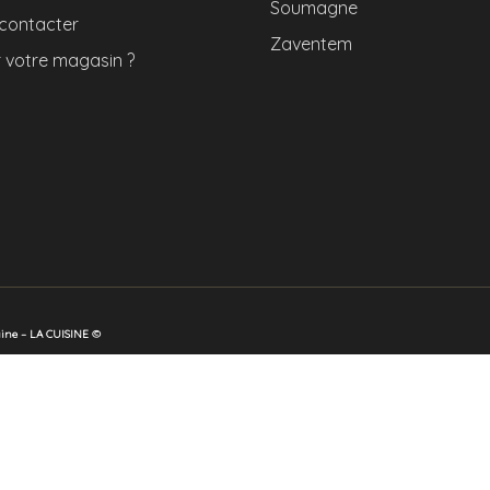
Soumagne
contacter
Zaventem
r votre magasin ?
aine – LA CUISINE ©